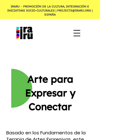
IRARU
–
PROMOCIÓN DE LA CULTURA, INTEGRACIÓN E
INICIATIVAS SOCIO-CULTURALES |
PROJECTS@IRARU.ORG
|
ESPAÑA
Arte para
Expresar y
Conectar
Basado en los Fundamentos de la
Terapia de Artes Expresivas, este